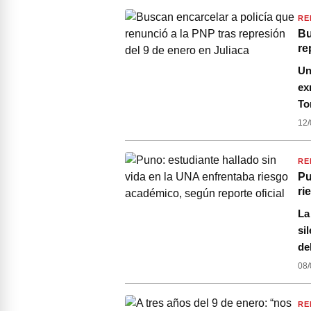
RE
Bu
re
Un
ex
To
12/
RE
Pu
ri
La
si
de
08/
RE