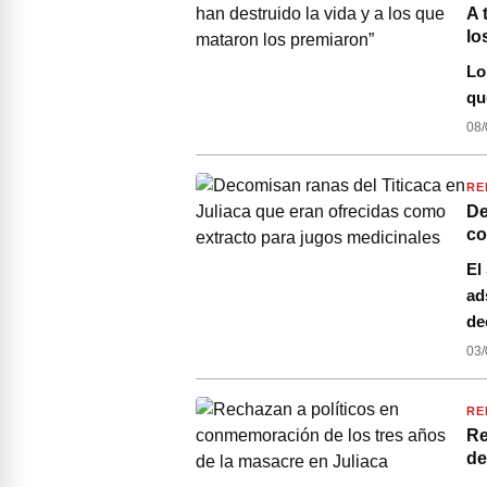
A 
lo
Lo
qu
08/
RE
De
co
El
ad
de
03/
RE
Re
de