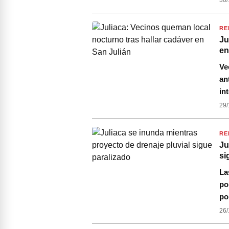
30/
RE
Ju
en
Ve
an
in
29/
RE
Ju
si
La
po
p
26/