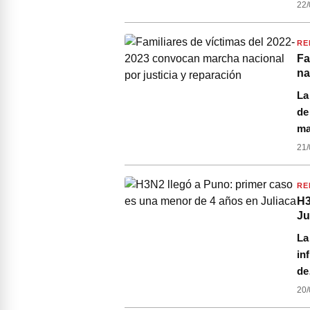
22/
RE
Fa
na
La
de
ma
21/
RE
H3
Ju
La
in
d
20/