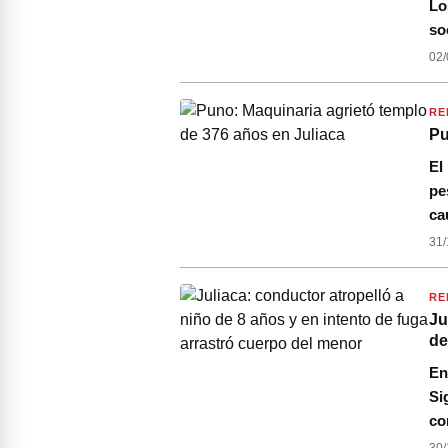
Lo
so
02/
RE
Pu
El
pe
ca
31/
RE
Ju
de
En
Si
co