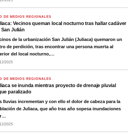
12/2025
D DE MEDIOS REGIONALES
liaca: Vecinos queman local nocturno tras hallar cadáver
 San Julián
cinos de la urbanización San Julián (Juliaca) quemaron un
tro de perdición, tras encontrar una persona muerta al
terior del local nocturno,…
12/2025
D DE MEDIOS REGIONALES
liaca se inunda mientras proyecto de drenaje pluvial
gue paralizado
s lluvias incrementan y con ello el dolor de cabeza para la
blación de Juliaca, que año tras año sopesa inundaciones
or…
12/2025