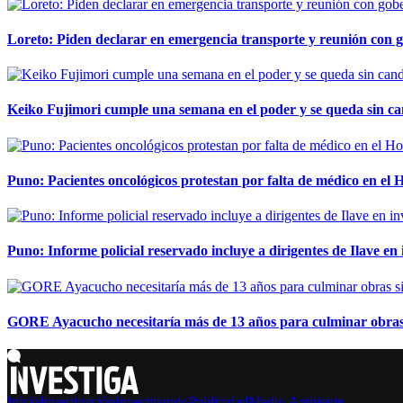
Loreto: Piden declarar en emergencia transporte y reunión con 
Keiko Fujimori cumple una semana en el poder y se queda sin ca
Puno: Pacientes oncológicos protestan por falta de médico en e
Puno: Informe policial reservado incluye a dirigentes de Ilave e
GORE Ayacucho necesitaría más de 13 años para culminar obras 
Inicio
Investigación
Investigando
Publicidad
Medio Ambiente