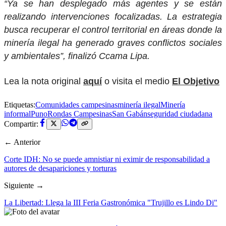
“Ya se han desplegado más agentes y se están
realizando intervenciones focalizadas. La estrategia
busca recuperar el control territorial en áreas donde la
minería ilegal ha generado graves conflictos sociales
y ambientales”, finalizó Ccama Lipa.
Lea la nota original
aquí
o visita el medio
El Objetivo
Etiquetas:
Comunidades campesinas
minería ilegal
Minería
informal
Puno
Rondas Campesinas
San Gabán
seguridad ciudadana
Compartir:
← Anterior
Corte IDH: No se puede amnistiar ni eximir de responsabilidad a
autores de desapariciones y torturas
Siguiente →
La Libertad: Llega la III Feria Gastronómica "Trujillo es Lindo Di"