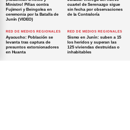
Ministro! Pifias contra
cuartel de Serenazgo sigue
Fujimori y Beingolea en
sin fecha por observaciones
ceremonia por la Batalla de
de la Contraloría
Junín (VIDEO)
RED DE MEDIOS REGIONALES
RED DE MEDIOS REGIONALES
Ayacucho: Población se
Sismo en Junín: suben a 15
levanta tras captura de
los heridos y superan las
presuntos extorsionadores
125 viviendas destruidas o
en Huanta
inhabitables
RED DE MEDIOS REGIONALES
RED DE MEDIOS REGIONALES
×
Cusco: Serfor mantiene
Jefe policial de Puno pide
monitoreo de incendio
estado de emergencia para
forestal activo en el distrito
el CP La Rinconada
de Machu Picchu
Inicio
Investigación
Investigando
Publicidad
Medio Ambiente