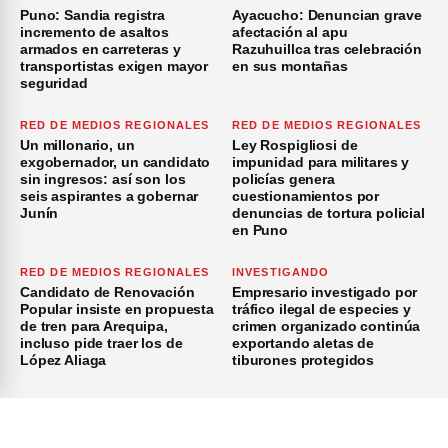
Puno: Sandia registra
Ayacucho: Denuncian grave
incremento de asaltos
afectación al apu
armados en carreteras y
Razuhuillca tras celebración
transportistas exigen mayor
en sus montañas
seguridad
RED DE MEDIOS REGIONALES
RED DE MEDIOS REGIONALES
Un millonario, un
Ley Rospigliosi de
exgobernador, un candidato
impunidad para militares y
sin ingresos: así son los
policías genera
seis aspirantes a gobernar
cuestionamientos por
Junín
denuncias de tortura policial
en Puno
RED DE MEDIOS REGIONALES
INVESTIGANDO
Candidato de Renovación
Empresario investigado por
Popular insiste en propuesta
tráfico ilegal de especies y
de tren para Arequipa,
crimen organizado continúa
incluso pide traer los de
exportando aletas de
López Aliaga
tiburones protegidos
×