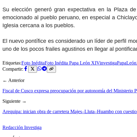
Su elección generó gran expectativa en la Plaza de
emocionado al pueblo peruano, en especial a Chiclayo
Iglesia cercana a los pueblos.
El nuevo pontífice es considerado un líder de perfil 
uno de los pocos frailes agustinos en llegar al pontif
Etiquetas:
Foto Inédita
Foto Inédita Papa León XIV
investiga
PapaLeó
Compartir:
← Anterior
Fiscal de Cusco expresa preocupación por autonomía del Ministerio Pú
Siguiente →
Arequipa: inician obra de carretera Majes–Lluta–Huambo con cuestio
Redacción Investiga