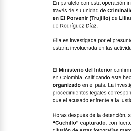
En paralelo con esta operación in
través de su unidad de
Criminal
en El Porvenir (Trujillo)
de
Lili
de Rodríguez Díaz.
Ella es investigada por el presunt
estaría involucrada en las activid
El
Ministerio del Interior
confirm
en Colombia, calificando este h
organizado
en el país. La invest
procedimientos legales correspon
que el acusado enfrente a la just
Horas después de la detención, s
“Cuchillo” capturado
, con fuert
difusión de estas fotografías mar