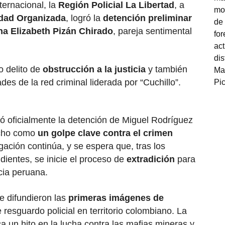
ternacional, la
Región Policial La Libertad
, a
idad Organizada
, logró la
detención preliminar
ana Elizabeth Pizán Chirado
, pareja sentimental
o delito de
obstrucción a la justicia
y también
ades de la red criminal liderada por “Cuchillo”.
ó oficialmente la detención de Miguel Rodríguez
echo como
un golpe clave contra el crimen
igación continúa, y se espera que, tras los
dientes, se inicie el proceso de
extradición
para
icia peruana.
e difundieron las
primeras imágenes de
e resguardo policial en territorio colombiano. La
ca un hito en la lucha contra las mafias mineras y