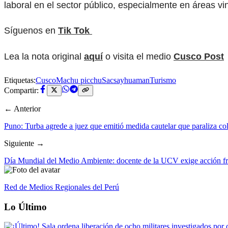
laboral en el sector público, especialmente en áreas vi
Síguenos en
Tik Tok
Lea la nota original
aquí
o visita el medio
Cusco Post
Etiquetas:
Cusco
Machu picchu
Sacsayhuaman
Turismo
Compartir:
← Anterior
Puno: Turba agrede a juez que emitió medida cautelar que paraliza col
Siguiente →
Día Mundial del Medio Ambiente: docente de la UCV exige acción frent
Red de Medios Regionales del Perú
Lo Último