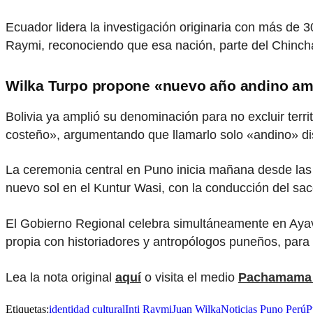
Ecuador lidera la investigación originaria con más de 30
Raymi, reconociendo que esa nación, parte del Chinchay
Wilka Turpo propone «nuevo año andino amaz
Bolivia ya amplió su denominación para no excluir ter
costeño», argumentando que llamarlo solo «andino» dis
La ceremonia central en Puno inicia mañana desde las 4 
nuevo sol en el Kuntur Wasi, con la conducción del sac
El Gobierno Regional celebra simultáneamente en Ayavi
propia con historiadores y antropólogos puneños, para q
Lea la nota original
aquí
o visita el medio
Pachamama 
Etiquetas:
identidad cultural
Inti Raymi
Juan Wilka
Noticias Puno Perú
P