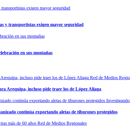
as y transportistas exigen mayor seguridad
elebración en sus montañas
Red de Medios Regio
ra Arequipa, incluso pide traer los de López Aliaga
Investigando
rganizado continúa exportando aletas de tiburones protegidos
Red de Medios Regionales