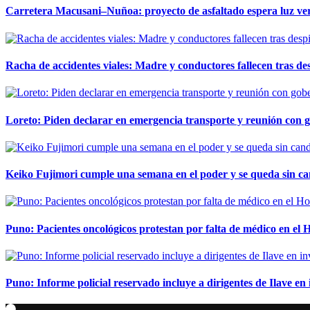
Carretera Macusani–Nuñoa: proyecto de asfaltado espera luz ver
Racha de accidentes viales: Madre y conductores fallecen tras des
Loreto: Piden declarar en emergencia transporte y reunión con 
Keiko Fujimori cumple una semana en el poder y se queda sin ca
Puno: Pacientes oncológicos protestan por falta de médico en e
Puno: Informe policial reservado incluye a dirigentes de Ilave e