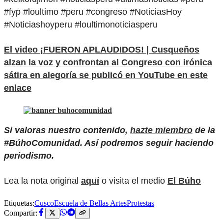
#fyp #loultimo #peru #congreso #NoticiasHoy
#Noticiashoyperu #loultimonoticiasperu
El video ¡FUERON APLAUDIDOS! | Cusqueños
alzan la voz y confrontan al Congreso con irónica
sátira en alegoría se publicó en YouTube en este
enlace
Si valoras nuestro contenido,
hazte miembro
de la
#BúhoComunidad. Así podremos seguir haciendo
periodismo.
Lea la nota original
aquí
o visita el medio
El Búho
Etiquetas:
Cusco
Escuela de Bellas Artes
Protestas
Compartir: