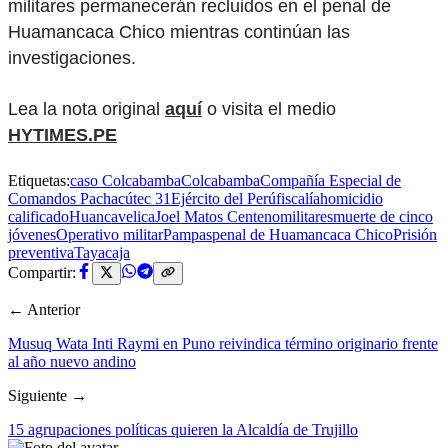
militares permanecerán recluidos en el penal de
Huamancaca Chico mientras continúan las
investigaciones.
Lea la nota original
aquí
o visita el medio
HYTIMES.PE
Etiquetas:
caso Colcabamba
Colcabamba
Compañía Especial de
Comandos Pachacútec 31
Ejército del Perú
fiscalía
homicidio
calificado
Huancavelica
Joel Matos Centeno
militares
muerte de cinco
jóvenes
Operativo militar
Pampas
penal de Huamancaca Chico
Prisión
preventiva
Tayacaja
Compartir:
← Anterior
Musuq Wata Inti Raymi en Puno reivindica término originario frente
al año nuevo andino
Siguiente →
15 agrupaciones políticas quieren la Alcaldía de Trujillo