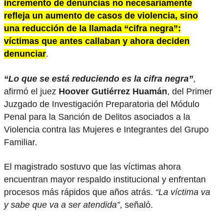
incremento de denuncias no necesariamente
refleja un aumento de casos de violencia, sino
una reducción de la llamada “cifra negra”:
víctimas que antes callaban y ahora deciden
denunciar
.
“Lo que se está reduciendo es la cifra negra”
,
afirmó el juez
Hoover Gutiérrez Huamán
, del Primer
Juzgado de Investigación Preparatoria del Módulo
Penal para la Sanción de Delitos asociados a la
Violencia contra las Mujeres e Integrantes del Grupo
Familiar.
El magistrado sostuvo que las víctimas ahora
encuentran mayor respaldo institucional y enfrentan
procesos más rápidos que años atrás.
“La víctima va
y sabe que va a ser atendida”
, señaló.