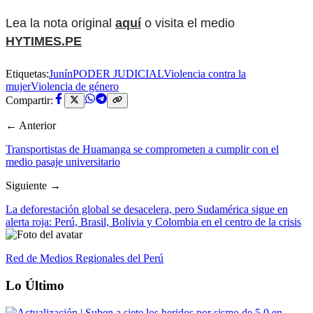
Lea la nota original
aquí
o visita el medio
HYTIMES.PE
Etiquetas:
Junín
PODER JUDICIAL
Violencia contra la
mujer
Violencia de género
Compartir:
← Anterior
Transportistas de Huamanga se comprometen a cumplir con el
medio pasaje universitario
Siguiente →
La deforestación global se desacelera, pero Sudamérica sigue en
alerta roja: Perú, Brasil, Bolivia y Colombia en el centro de la crisis
Red de Medios Regionales del Perú
Lo Último