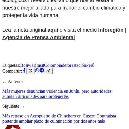
ecológicos irreversibles, sino que nos arrebata a
nuestro mejor aliado para frenar el cambio climático y
proteger la vida humana.
Lea la nota original
aquí
o visita el medio
Inforegión |
Agencia de Prensa Ambiental
Etiquetas:
Bolivia
Brasil
Colombia
deforestación
Perú
Compartir:
← Anterior
Más mujeres denuncian violencia en Junín, pero autoridades
admiten dificultades para protegerlas
Siguiente →
Más retraso en Aeropuerto de Chinchero en Cusco: Contratista
pretende ampliar plazo de culminación por dos años más