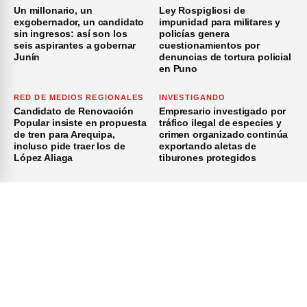
Un millonario, un
Ley Rospigliosi de
exgobernador, un candidato
impunidad para militares y
sin ingresos: así son los
policías genera
seis aspirantes a gobernar
cuestionamientos por
Junín
denuncias de tortura policial
en Puno
RED DE MEDIOS REGIONALES
INVESTIGANDO
Candidato de Renovación
Empresario investigado por
Popular insiste en propuesta
tráfico ilegal de especies y
de tren para Arequipa,
crimen organizado continúa
incluso pide traer los de
exportando aletas de
López Aliaga
tiburones protegidos
×
Inicio
Investigación
Investigando
Publicidad
Medio Ambiente
© 2026 Investiga - Todos los Derechos Reservados.