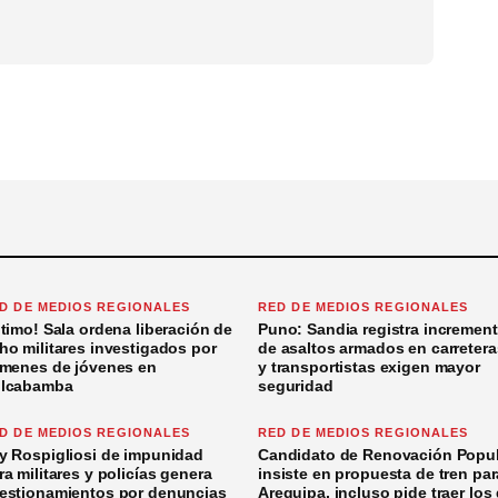
D DE MEDIOS REGIONALES
RED DE MEDIOS REGIONALES
ltimo! Sala ordena liberación de
Puno: Sandia registra incremen
ho militares investigados por
de asaltos armados en carretera
ímenes de jóvenes en
y transportistas exigen mayor
lcabamba
seguridad
D DE MEDIOS REGIONALES
RED DE MEDIOS REGIONALES
y Rospigliosi de impunidad
Candidato de Renovación Popul
ra militares y policías genera
insiste en propuesta de tren par
estionamientos por denuncias
Arequipa, incluso pide traer los