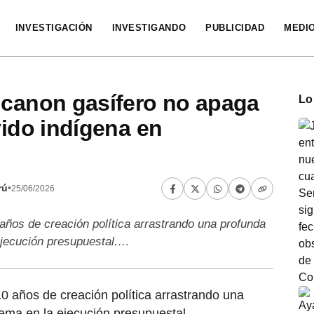
INVESTIGACIÓN
INVESTIGANDO
PUBLICIDAD
MEDI
 canon gasífero no apaga
Lo
vido indígena en
rú
•
25/06/2026
 años de creación política arrastrando una profunda
 ejecución presupuestal.…
10 años de creación política arrastrando una
trema en la ejecución presupuestal.