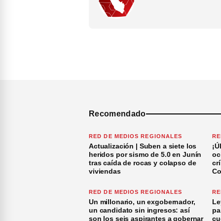
Recomendado
RED DE MEDIOS REGIONALES
RE
Actualización | Suben a siete los
¡Ú
heridos por sismo de 5.0 en Junín
oc
tras caída de rocas y colapso de
cr
viviendas
Co
RED DE MEDIOS REGIONALES
RE
Un millonario, un exgobernador,
Le
un candidato sin ingresos: así
pa
son los seis aspirantes a gobernar
cu