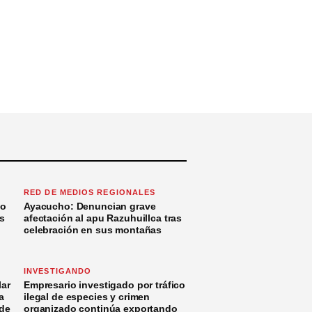
RED DE MEDIOS REGIONALES
to
Ayacucho: Denuncian grave
s
afectación al apu Razuhuillca tras
celebración en sus montañas
INVESTIGANDO
ar
Empresario investigado por tráfico
a
ilegal de especies y crimen
 de
organizado continúa exportando