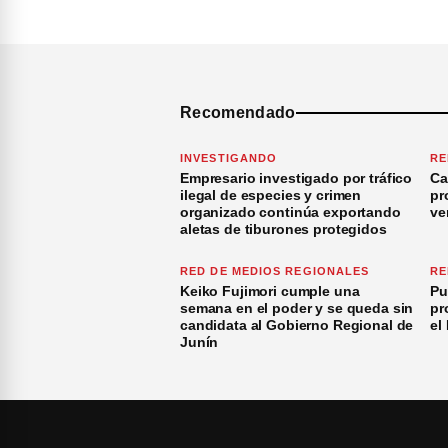
Recomendado
INVESTIGANDO
RE
Empresario investigado por tráfico
Ca
ilegal de especies y crimen
pr
organizado continúa exportando
ve
aletas de tiburones protegidos
RED DE MEDIOS REGIONALES
RE
Keiko Fujimori cumple una
Pu
semana en el poder y se queda sin
pr
candidata al Gobierno Regional de
el
Junín