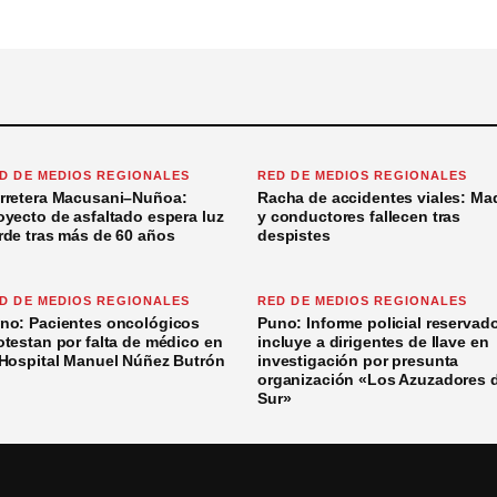
D DE MEDIOS REGIONALES
RED DE MEDIOS REGIONALES
rretera Macusani–Nuñoa:
Racha de accidentes viales: Ma
oyecto de asfaltado espera luz
y conductores fallecen tras
rde tras más de 60 años
despistes
D DE MEDIOS REGIONALES
RED DE MEDIOS REGIONALES
no: Pacientes oncológicos
Puno: Informe policial reservad
otestan por falta de médico en
incluye a dirigentes de Ilave en
 Hospital Manuel Núñez Butrón
investigación por presunta
organización «Los Azuzadores 
Sur»