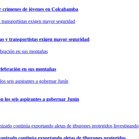
por crímenes de jóvenes en Colcabamba
as y transportistas exigen mayor seguridad
elebración en sus montañas
n los seis aspirantes a gobernar Junín
Investigando
rganizado continúa exportando aletas de tiburones protegidos