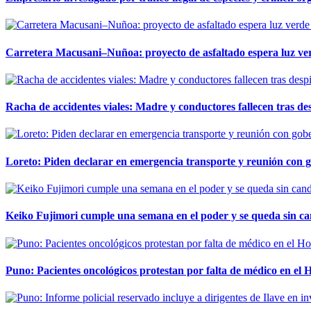
Carretera Macusani–Nuñoa: proyecto de asfaltado espera luz ver
Racha de accidentes viales: Madre y conductores fallecen tras des
Loreto: Piden declarar en emergencia transporte y reunión con 
Keiko Fujimori cumple una semana en el poder y se queda sin ca
Puno: Pacientes oncológicos protestan por falta de médico en e