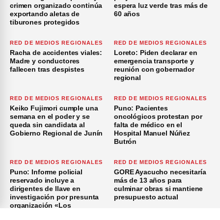
crimen organizado continúa
espera luz verde tras más de
exportando aletas de
60 años
tiburones protegidos
RED DE MEDIOS REGIONALES
RED DE MEDIOS REGIONALES
Racha de accidentes viales:
Loreto: Piden declarar en
Madre y conductores
emergencia transporte y
fallecen tras despistes
reunión con gobernador
regional
RED DE MEDIOS REGIONALES
RED DE MEDIOS REGIONALES
Keiko Fujimori cumple una
Puno: Pacientes
semana en el poder y se
oncológicos protestan por
queda sin candidata al
falta de médico en el
Gobierno Regional de Junín
Hospital Manuel Núñez
Butrón
RED DE MEDIOS REGIONALES
RED DE MEDIOS REGIONALES
Puno: Informe policial
GORE Ayacucho necesitaría
reservado incluye a
más de 13 años para
dirigentes de Ilave en
culminar obras si mantiene
investigación por presunta
presupuesto actual
organización «Los
Azuzadores del Sur»