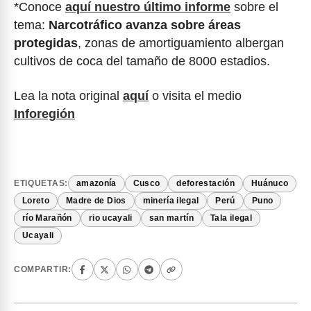
*Conoce
aquí nuestro último informe
sobre el
tema:
Narcotráfico avanza sobre áreas
protegidas
, zonas de amortiguamiento albergan
cultivos de coca del tamaño de 8000 estadios.
Lea la nota original
aquí
o visita el medio
Inforegión
ETIQUETAS:
amazonía
Cusco
deforestación
Huánuco
Loreto
Madre de Dios
minería ilegal
Perú
Puno
río Marañón
rio ucayali
san martín
Tala ilegal
Ucayali
COMPARTIR: