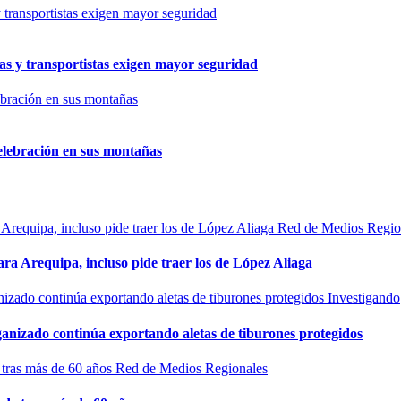
as y transportistas exigen mayor seguridad
elebración en sus montañas
Red de Medios Regio
ra Arequipa, incluso pide traer los de López Aliaga
Investigando
rganizado continúa exportando aletas de tiburones protegidos
Red de Medios Regionales