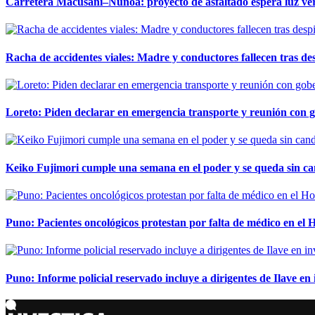
Carretera Macusani–Nuñoa: proyecto de asfaltado espera luz ver
Racha de accidentes viales: Madre y conductores fallecen tras des
Loreto: Piden declarar en emergencia transporte y reunión con 
Keiko Fujimori cumple una semana en el poder y se queda sin ca
Puno: Pacientes oncológicos protestan por falta de médico en e
Puno: Informe policial reservado incluye a dirigentes de Ilave e