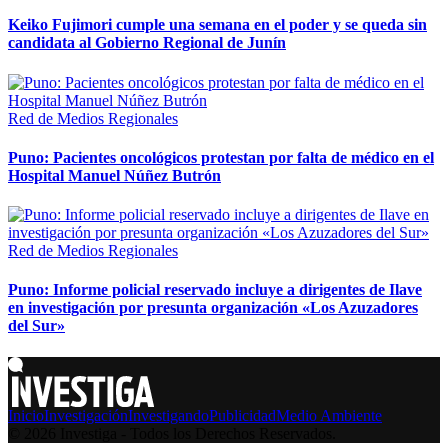
Keiko Fujimori cumple una semana en el poder y se queda sin
candidata al Gobierno Regional de Junín
Red de Medios Regionales
Puno: Pacientes oncológicos protestan por falta de médico en el
Hospital Manuel Núñez Butrón
Red de Medios Regionales
Puno: Informe policial reservado incluye a dirigentes de Ilave
en investigación por presunta organización «Los Azuzadores
del Sur»
Inicio
Investigación
Investigando
Publicidad
Medio Ambiente
© 2026 Investiga - Todos los Derechos Reservados.