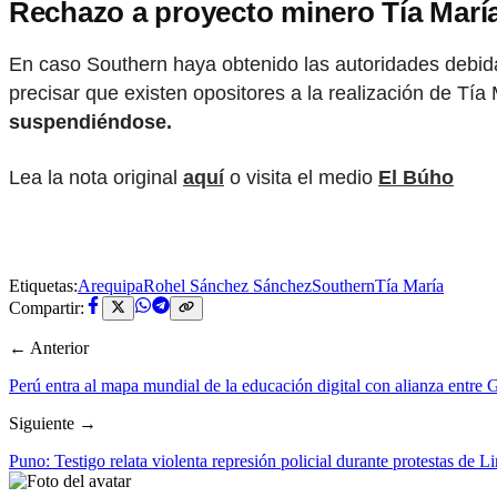
Rechazo a proyecto minero Tía Marí
En caso Southern haya obtenido las autoridades debidas
precisar que existen opositores a la realización de T
suspendiéndose.
Lea la nota original
aquí
o visita el medio
El Búho
Etiquetas:
Arequipa
Rohel Sánchez Sánchez
Southern
Tía María
Compartir:
← Anterior
Perú entra al mapa mundial de la educación digital con alianza entre
Siguiente →
Puno: Testigo relata violenta represión policial durante protestas de L