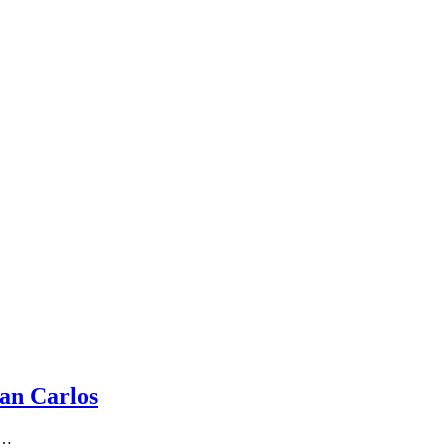
San Carlos
s…