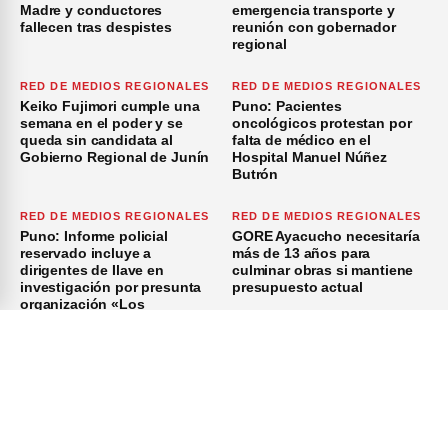
Madre y conductores
emergencia transporte y
fallecen tras despistes
reunión con gobernador
regional
RED DE MEDIOS REGIONALES
RED DE MEDIOS REGIONALES
Keiko Fujimori cumple una
Puno: Pacientes
semana en el poder y se
oncológicos protestan por
queda sin candidata al
falta de médico en el
Gobierno Regional de Junín
Hospital Manuel Núñez
Butrón
RED DE MEDIOS REGIONALES
RED DE MEDIOS REGIONALES
Puno: Informe policial
GORE Ayacucho necesitaría
reservado incluye a
más de 13 años para
dirigentes de Ilave en
culminar obras si mantiene
investigación por presunta
presupuesto actual
organización «Los
Azuzadores del Sur»
×
Inicio
Investigación
Investigando
Publicidad
Medio Ambiente