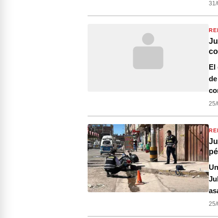
31/
RE
Ju
co
El
de
co
25/
RE
Ju
pé
Un
Ju
as
25/