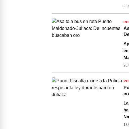
23/
RE
As
De
Ap
en
Ma
20/
RE
Pu
en
La
ha
Na
18/