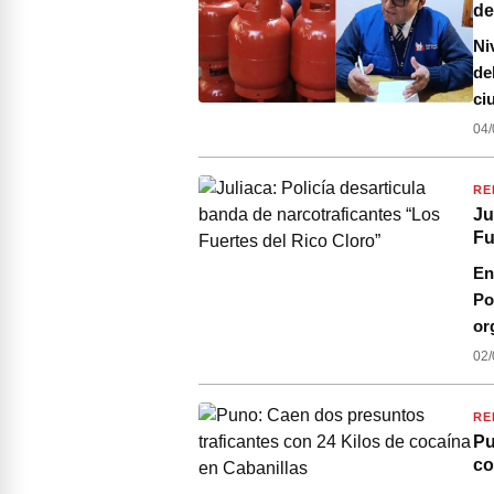
de
Ni
de
ci
04/
RE
Ju
Fu
En
Po
or
02/
RE
Pu
co