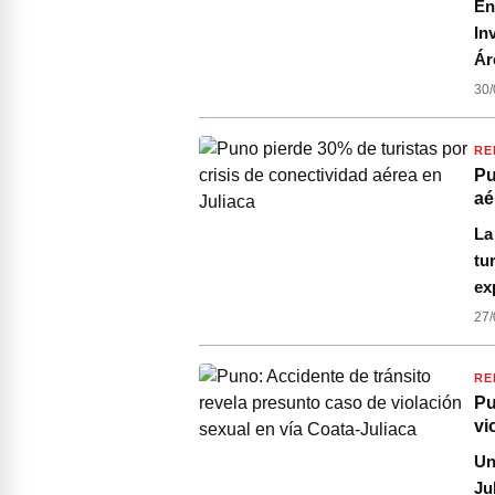
En
In
Ár
30/
RE
Pu
aé
La
tu
ex
27/
RE
Pu
vi
Un
Ju