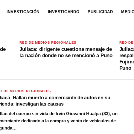
INVESTIGACIÓN
INVESTIGANDO
PUBLICIDAD
MEDI
RED DE MEDIOS REGIONALES
RED DE
 de
Juliaca: dirigente cuestiona mensaje de
Juliac
la nación donde no se mencionó a Puno
respa
Fujimo
Puno
D DE MEDIOS REGIONALES
liaca: Hallan muerto a comerciante de autos en su
vienda; investigan las causas
llan del cuerpo sin vida de Irvin Giovanni Hualpa (33), un
merciante dedicado a la compra y venta de vehículos de
gunda…