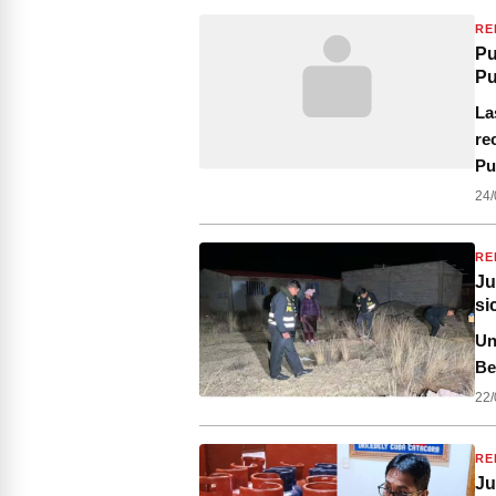
RE
Pu
Pu
La
re
Pu
24/
RE
Ju
si
Un
Be
22/
RE
Ju