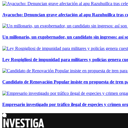
Ayacucho: Denuncian grave afectación al apu Razuhuillca tras c
Un millonario, un exgobernador, un candidato sin ingresos: así so
Ley Rospigliosi de impunidad para militares y policías genera cu
Candidato de Renovación Popular insiste en propuesta de tren pa
Empresario investigado por tráfico ilegal de especies y crimen o