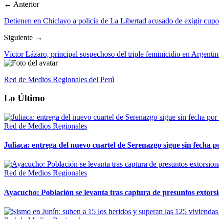
← Anterior
Detienen en Chiclayo a policía de La Libertad acusado de exigir cupo
Siguiente →
Víctor Lázaro, principal sospechoso del triple feminicidio en Argenti
Red de Medios Regionales del Perú
Lo Último
Red de Medios Regionales
Juliaca: entrega del nuevo cuartel de Serenazgo sigue sin fecha p
Red de Medios Regionales
Ayacucho: Población se levanta tras captura de presuntos extor