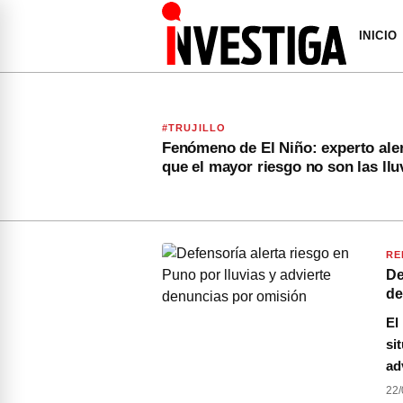
INICIO
#TRUJILLO
Fenómeno de El Niño: experto ale
que el mayor riesgo no son las llu
RE
De
de
El
si
ad
22/