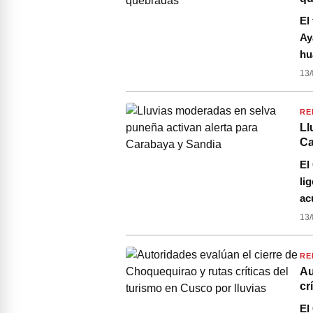
El
Ay
hu
13/
RE
Ll
Ca
El
li
ac
13/
RE
Au
cr
El