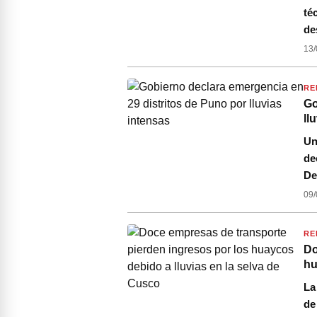
té
de
13/
RE
Go
ll
Un
de
De
09/
RE
Do
hu
La
de