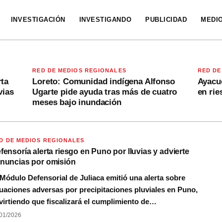
INVESTIGACIÓN
INVESTIGANDO
PUBLICIDAD
MEDI
RED DE MEDIOS REGIONALES
RED DE
rta
Loreto: Comunidad indígena Alfonso
Ayacuc
vias
Ugarte pide ayuda tras más de cuatro
en rie
meses bajo inundación
D DE MEDIOS REGIONALES
fensoría alerta riesgo en Puno por lluvias y advierte
nuncias por omisión
 Módulo Defensorial de Juliaca emitió una alerta sobre
tuaciones adversas por precipitaciones pluviales en Puno,
virtiendo que fiscalizará el cumplimiento de…
01/2026