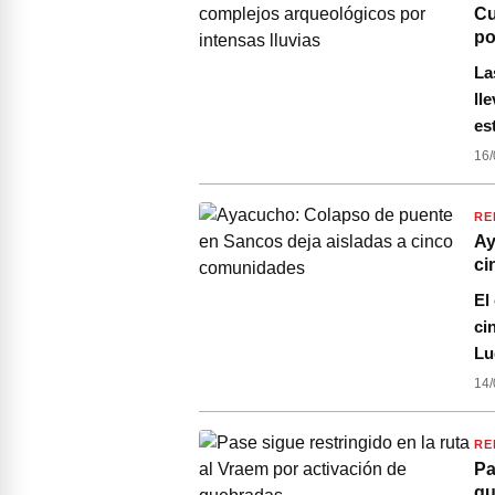
Cu
po
La
ll
es
16/
RE
Ay
ci
El
ci
Lu
14/
RE
Pa
qu