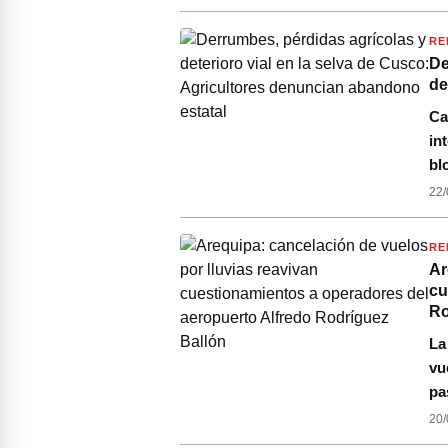
RE
De
de
Ca
in
bl
22/
RE
Ar
cu
Ro
La
vu
pa
20/