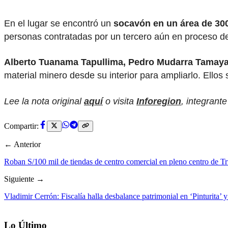
En el lugar se encontró un
socavón en un área de 30
personas contratadas por un tercero aún en proceso de 
Alberto Tuanama Tapullima, Pedro Mudarra Tamaya
material minero desde su interior para ampliarlo. Ellos 
Lee la nota original
aquí
o visita
Inforegion
, integrant
Compartir:
← Anterior
Roban S/100 mil de tiendas de centro comercial en pleno centro de Tru
Siguiente →
Vladimir Cerrón: Fiscalía halla desbalance patrimonial en ‘Pinturita’ 
Lo Último