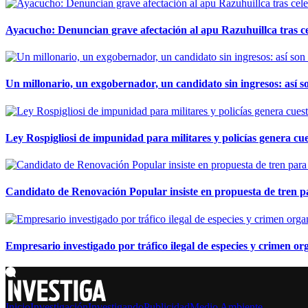
Ayacucho: Denuncian grave afectación al apu Razuhuillca tras c
Un millonario, un exgobernador, un candidato sin ingresos: así so
Ley Rospigliosi de impunidad para militares y policías genera cu
Candidato de Renovación Popular insiste en propuesta de tren pa
Empresario investigado por tráfico ilegal de especies y crimen o
Inicio
Investigación
Investigando
Publicidad
Medio Ambiente