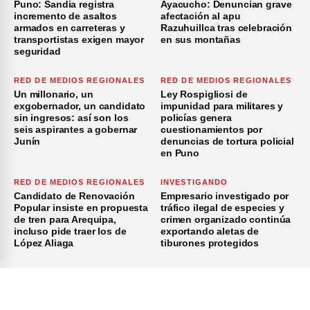
Puno: Sandia registra
Ayacucho: Denuncian grave
incremento de asaltos
afectación al apu
armados en carreteras y
Razuhuillca tras celebración
transportistas exigen mayor
en sus montañas
seguridad
RED DE MEDIOS REGIONALES
RED DE MEDIOS REGIONALES
Un millonario, un
Ley Rospigliosi de
exgobernador, un candidato
impunidad para militares y
sin ingresos: así son los
policías genera
seis aspirantes a gobernar
cuestionamientos por
Junín
denuncias de tortura policial
en Puno
RED DE MEDIOS REGIONALES
INVESTIGANDO
Candidato de Renovación
Empresario investigado por
Popular insiste en propuesta
tráfico ilegal de especies y
de tren para Arequipa,
crimen organizado continúa
incluso pide traer los de
exportando aletas de
López Aliaga
tiburones protegidos
×