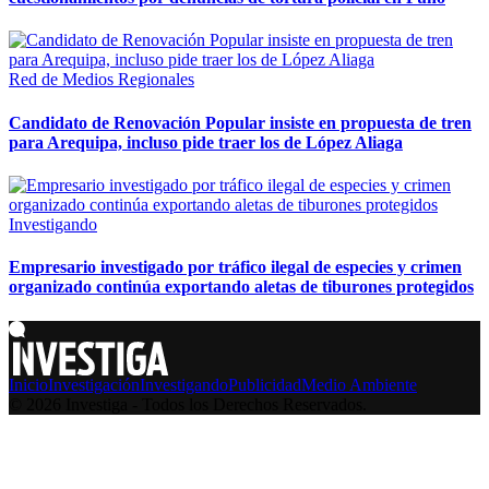
Red de Medios Regionales
Candidato de Renovación Popular insiste en propuesta de tren
para Arequipa, incluso pide traer los de López Aliaga
Investigando
Empresario investigado por tráfico ilegal de especies y crimen
organizado continúa exportando aletas de tiburones protegidos
Inicio
Investigación
Investigando
Publicidad
Medio Ambiente
© 2026 Investiga - Todos los Derechos Reservados.