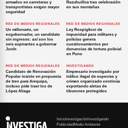
armados en carreteras y
Razuhuillca tras celebración
transportistas exigen mayor
en sus montañas
seguridad
RED DE MEDIOS REGIONALES
RED DE MEDIOS REGIONALES
Un millonario, un
Ley Rospigliosi de
exgobernador, un candidato
impunidad para militares y
sin ingresos: así son los
policías genera
seis aspirantes a gobernar
cuestionamientos por
Junín
denuncias de tortura policial
en Puno
RED DE MEDIOS REGIONALES
INVESTIGANDO
Candidato de Renovación
Empresario investigado por
Popular insiste en propuesta
tráfico ilegal de especies y
de tren para Arequipa,
crimen organizado continúa
incluso pide traer los de
exportando aletas de
López Aliaga
tiburones protegidos
Inicio
Investigación
Investigando
Publicidad
Medio Ambiente