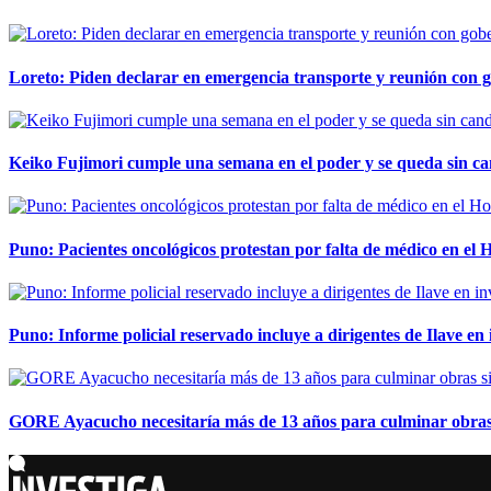
Loreto: Piden declarar en emergencia transporte y reunión con 
Keiko Fujimori cumple una semana en el poder y se queda sin ca
Puno: Pacientes oncológicos protestan por falta de médico en e
Puno: Informe policial reservado incluye a dirigentes de Ilave e
GORE Ayacucho necesitaría más de 13 años para culminar obras 