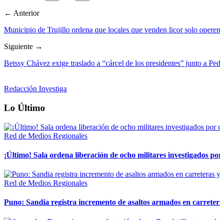
← Anterior
Municipio de Trujillo ordena que locales que venden licor solo opere
Siguiente →
Betssy Chávez exige traslado a “cárcel de los presidentes” junto a Ped
Redacción Investiga
Lo Último
Red de Medios Regionales
¡Último! Sala ordena liberación de ocho militares investigados 
Red de Medios Regionales
Puno: Sandia registra incremento de asaltos armados en carreter