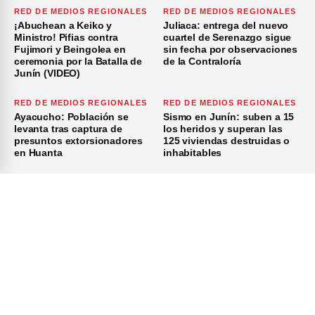
RED DE MEDIOS REGIONALES
RED DE MEDIOS REGIONALES
¡Abuchean a Keiko y
Juliaca: entrega del nuevo
Ministro! Pifias contra
cuartel de Serenazgo sigue
Fujimori y Beingolea en
sin fecha por observaciones
ceremonia por la Batalla de
de la Contraloría
Junín (VIDEO)
RED DE MEDIOS REGIONALES
RED DE MEDIOS REGIONALES
Ayacucho: Población se
Sismo en Junín: suben a 15
levanta tras captura de
los heridos y superan las
presuntos extorsionadores
125 viviendas destruidas o
en Huanta
inhabitables
RED DE MEDIOS REGIONALES
RED DE MEDIOS REGIONALES
×
Cusco: Serfor mantiene
Jefe policial de Puno pide
monitoreo de incendio
estado de emergencia para
forestal activo en el distrito
el CP La Rinconada
de Machu Picchu
Inicio
Investigación
Investigando
Publicidad
Medio Ambiente