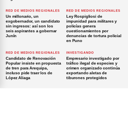
RED DE MEDIOS REGIONALES
RED DE MEDIOS REGIONALES
Un millonario, un
Ley Rospigliosi de
exgobernador, un candidato
impunidad para militares y
sin ingresos: así son los
policías genera
seis aspirantes a gobernar
cuestionamientos por
Junín
denuncias de tortura policial
en Puno
RED DE MEDIOS REGIONALES
INVESTIGANDO
Candidato de Renovación
Empresario investigado por
Popular insiste en propuesta
tráfico ilegal de especies y
de tren para Arequipa,
crimen organizado continúa
incluso pide traer los de
exportando aletas de
López Aliaga
tiburones protegidos
×
Inicio
Investigación
Investigando
Publicidad
Medio Ambiente