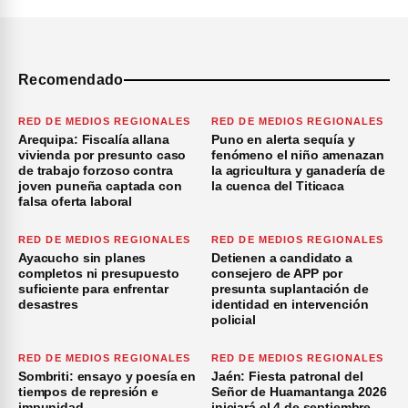
Recomendado
RED DE MEDIOS REGIONALES
RED DE MEDIOS REGIONALES
Arequipa: Fiscalía allana
Puno en alerta sequía y
vivienda por presunto caso
fenómeno el niño amenazan
de trabajo forzoso contra
la agricultura y ganadería de
joven puneña captada con
la cuenca del Titicaca
falsa oferta laboral
RED DE MEDIOS REGIONALES
RED DE MEDIOS REGIONALES
Ayacucho sin planes
Detienen a candidato a
completos ni presupuesto
consejero de APP por
suficiente para enfrentar
presunta suplantación de
desastres
identidad en intervención
policial
RED DE MEDIOS REGIONALES
RED DE MEDIOS REGIONALES
Sombriti: ensayo y poesía en
Jaén: Fiesta patronal del
tiempos de represión e
Señor de Huamantanga 2026
impunidad
iniciará el 4 de septiembre