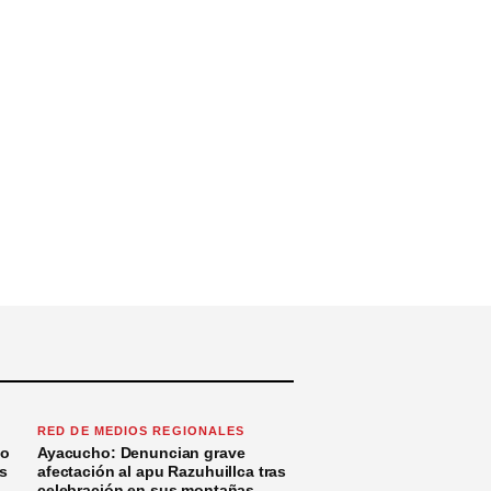
RED DE MEDIOS REGIONALES
to
Ayacucho: Denuncian grave
s
afectación al apu Razuhuillca tras
celebración en sus montañas