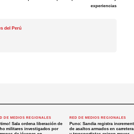
experiencias
s del Perú
D DE MEDIOS REGIONALES
RED DE MEDIOS REGIONALES
ltimo! Sala ordena liberación de
Puno: Sandia registra incremen
ho militares investigados por
de asaltos armados en carretera
ímenes de jóvenes en
y transportistas exigen mayor