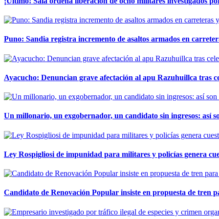
¡Último! Sala ordena liberación de ocho militares investigados 
Puno: Sandia registra incremento de asaltos armados en carreter
Ayacucho: Denuncian grave afectación al apu Razuhuillca tras c
Un millonario, un exgobernador, un candidato sin ingresos: así so
Ley Rospigliosi de impunidad para militares y policías genera cu
Candidato de Renovación Popular insiste en propuesta de tren pa