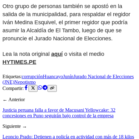
Otro grupo de personas también se apostó en la
salida de la municipalidad, para respaldar el regidor
Iván Medina Esquivel, el primer regidor que podría
asumir la Alcaldía de El Tambo, luego de que se
pronuncie el Jurado Nacional de Elecciones.
Lea la nota original
aquí
o visita el medio
HYTIMES.PE
Etiquetas:
corrupción
Huancayo
Junín
Jurado Nacional de Elecciones
(JNE)
Nepotismo
Compartir:
← Anterior
Justicia peruana falla a favor de Macusani Yellowcake: 32
concesiones en Puno seguirán bajo control de la empresa
Siguiente →
Leoncio Prado: Detienen a policía en actividad con más de 18 kilos