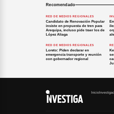
Recomendado
RED DE MEDIOS REGIONALES
IN
Candidato de Renovación Popular
Em
insiste en propuesta de tren para
il
Arequipa, incluso pide traer los de
or
López Aliaga
al
RED DE MEDIOS REGIONALES
RE
Loreto: Piden declarar en
Ke
emergencia transporte y reunión
se
con gobernador regional
ca
Ju
Inicio
Investiga