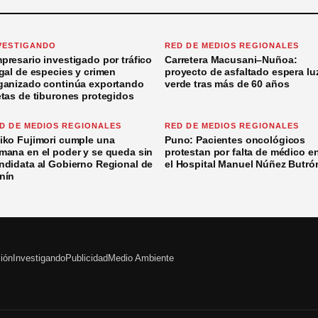
VESTIGANDO
RED DE MEDIOS REGIONALES
presario investigado por tráfico
Carretera Macusani–Nuñoa:
egal de especies y crimen
proyecto de asfaltado espera lu
ganizado continúa exportando
verde tras más de 60 años
etas de tiburones protegidos
D DE MEDIOS REGIONALES
RED DE MEDIOS REGIONALES
iko Fujimori cumple una
Puno: Pacientes oncológicos
mana en el poder y se queda sin
protestan por falta de médico e
ndidata al Gobierno Regional de
el Hospital Manuel Núñez Butró
nín
ción
Investigando
Publicidad
Medio Ambiente