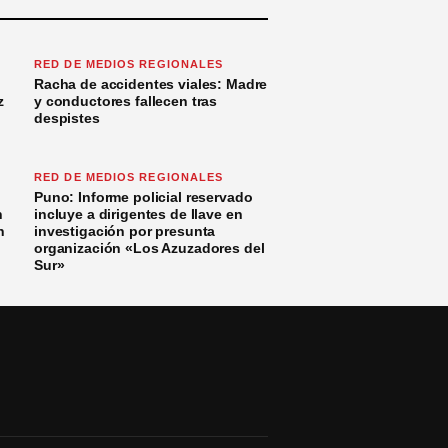
RED DE MEDIOS REGIONALES
Racha de accidentes viales: Madre
z
y conductores fallecen tras
despistes
RED DE MEDIOS REGIONALES
Puno: Informe policial reservado
n
incluye a dirigentes de Ilave en
n
investigación por presunta
organización «Los Azuzadores del
Sur»