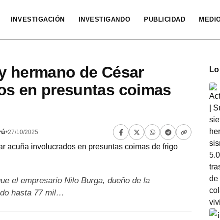
INVESTIGACIÓN
INVESTIGANDO
PUBLICIDAD
MEDI
 y hermano de César
Lo
os en presuntas coimas
rú
•
27/10/2025
que el empresario Nilo Burga, dueño de la
ado hasta 77 mil…