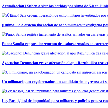
Actualización | Suben a siete los heridos por sismo de 5.0 en Juní
¡Último! Sala ordena liberación de ocho militares investigados 
Puno: Sandia registra incremento de asaltos armados en carreter
Ayacucho: Denuncian grave afectación al apu Razuhuillca tras c
Un millonario, un exgobernador, un candidato sin ingresos: así so
Ley Rospigliosi de impunidad para militares y policías genera cu