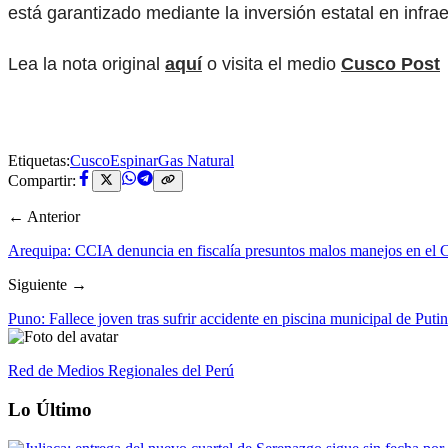
está garantizado mediante la inversión estatal en infra
Lea la nota original
aquí
o visita el medio
Cusco Post
Etiquetas:
Cusco
Espinar
Gas Natural
Compartir:
← Anterior
Arequipa: CCIA denuncia en fiscalía presuntos malos manejos en el C
Siguiente →
Puno: Fallece joven tras sufrir accidente en piscina municipal de Putin
Red de Medios Regionales del Perú
Lo Último