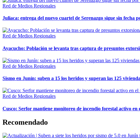
Red de Medios Regionales
Juliaca: entrega del nuevo cuartel de Serenazgo sigue sin fecha p
Red de Medios Regionales
Ayacucho: Población se levanta tras captura de presuntos extor
Red de Medios Regionales
Sismo en Junín: suben a 15 los heridos y superan las 125 vivienda
Red de Medios Regionales
Cusco: Serfor mantiene monitoreo de incendio forestal activo en 
Recomendado