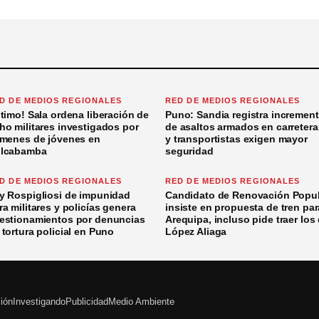
D DE MEDIOS REGIONALES
RED DE MEDIOS REGIONALES
ltimo! Sala ordena liberación de
Puno: Sandia registra incremen
ho militares investigados por
de asaltos armados en carretera
ímenes de jóvenes en
y transportistas exigen mayor
lcabamba
seguridad
D DE MEDIOS REGIONALES
RED DE MEDIOS REGIONALES
y Rospigliosi de impunidad
Candidato de Renovación Popul
ra militares y policías genera
insiste en propuesta de tren par
estionamientos por denuncias
Arequipa, incluso pide traer los
 tortura policial en Puno
López Aliaga
ción
Investigando
Publicidad
Medio Ambiente