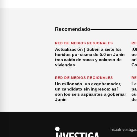
Recomendado
RED DE MEDIOS REGIONALES
RE
Actualización | Suben a siete los
¡Ú
heridos por sismo de 5.0 en Junín
oc
tras caída de rocas y colapso de
cr
viviendas
Co
RED DE MEDIOS REGIONALES
RE
Un millonario, un exgobernador,
Le
un candidato sin ingresos: así
pa
son los seis aspirantes a gobernar
cu
Junín
de
Inicio
Investiga