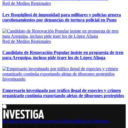
Red de Medios Regionales
Ley Rospigliosi de impunidad para militares y policías genera
cuestionamientos por denuncias de tortura policial en Puno
Red de Medios Regionales
Candidato de Renovación Popular insiste en propuesta de tren
para Arequipa, incluso pide traer los de López Aliaga
Investigando
Empresario investigado por tráfico ilegal de especies y crimen
organizado continúa exportando aletas de tiburones protegidos
Inicio
Investigación
Investigando
Publicidad
Medio Ambiente
© 2026 Investiga - Todos los Derechos Reservados.