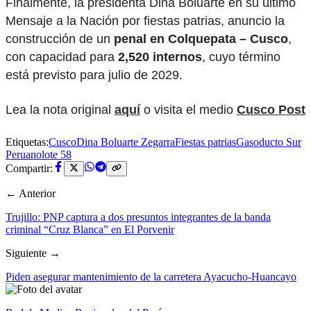
Finalmente, la presidenta Dina Boluarte en su último
Mensaje a la Nación por fiestas patrias, anuncio la
construcción de un
penal en Colquepata – Cusco
,
con capacidad para
2,520 internos
, cuyo término
está previsto para julio de 2029.
Lea la nota original
aquí
o visita el medio
Cusco Post
Etiquetas:
Cusco
Dina Boluarte Zegarra
Fiestas patrias
Gasoducto Sur
Peruano
lote 58
Compartir:
← Anterior
Trujillo: PNP captura a dos presuntos integrantes de la banda
criminal “Cruz Blanca” en El Porvenir
Siguiente →
Piden asegurar mantenimiento de la carretera Ayacucho-Huancayo