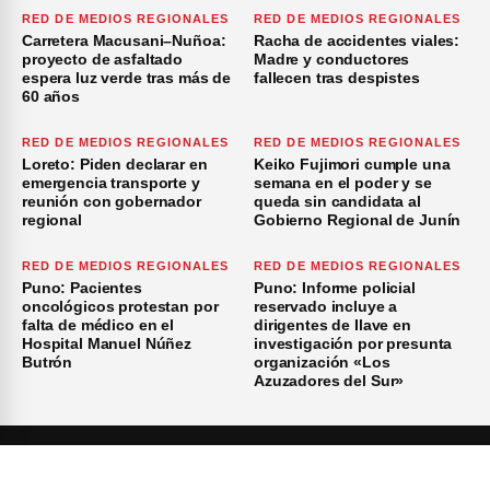
RED DE MEDIOS REGIONALES
RED DE MEDIOS REGIONALES
Carretera Macusani–Nuñoa:
Racha de accidentes viales:
proyecto de asfaltado
Madre y conductores
espera luz verde tras más de
fallecen tras despistes
60 años
RED DE MEDIOS REGIONALES
RED DE MEDIOS REGIONALES
Loreto: Piden declarar en
Keiko Fujimori cumple una
emergencia transporte y
semana en el poder y se
reunión con gobernador
queda sin candidata al
regional
Gobierno Regional de Junín
RED DE MEDIOS REGIONALES
RED DE MEDIOS REGIONALES
Puno: Pacientes
Puno: Informe policial
oncológicos protestan por
reservado incluye a
falta de médico en el
dirigentes de Ilave en
Hospital Manuel Núñez
investigación por presunta
Butrón
organización «Los
Azuzadores del Sur»
×
Inicio
Investigación
Investigando