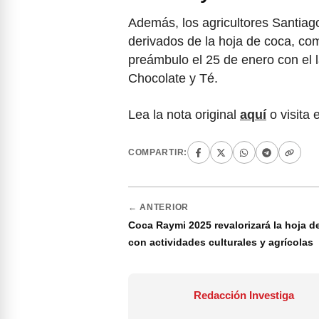
Además, los agricultores Santiag
derivados de la hoja de coca, com
preámbulo el 25 de enero con el l
Chocolate y Té.
Lea la nota original
aquí
o visita 
COMPARTIR:
← ANTERIOR
Coca Raymi 2025 revalorizará la hoja d
con actividades culturales y agrícolas
Redacción Investiga