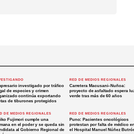
VESTIGANDO
RED DE MEDIOS REGIONALES
presario investigado por tráfico
Carretera Macusani–Nuñoa:
egal de especies y crimen
proyecto de asfaltado espera lu
ganizado continúa exportando
verde tras más de 60 años
etas de tiburones protegidos
D DE MEDIOS REGIONALES
RED DE MEDIOS REGIONALES
iko Fujimori cumple una
Puno: Pacientes oncológicos
mana en el poder y se queda sin
protestan por falta de médico e
ndidata al Gobierno Regional de
el Hospital Manuel Núñez Butró