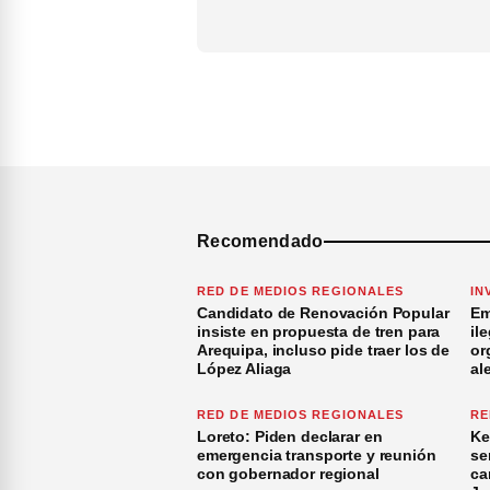
Recomendado
RED DE MEDIOS REGIONALES
IN
Candidato de Renovación Popular
Em
insiste en propuesta de tren para
il
Arequipa, incluso pide traer los de
or
López Aliaga
al
RED DE MEDIOS REGIONALES
RE
Loreto: Piden declarar en
Ke
emergencia transporte y reunión
se
con gobernador regional
ca