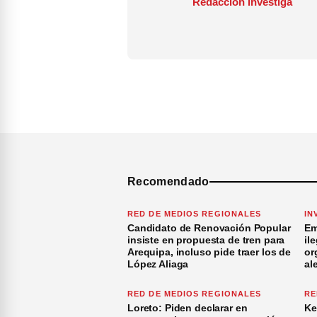
Redacción Investiga
Recomendado
RED DE MEDIOS REGIONALES
IN
Candidato de Renovación Popular
Em
insiste en propuesta de tren para
il
Arequipa, incluso pide traer los de
or
López Aliaga
al
RED DE MEDIOS REGIONALES
RE
Loreto: Piden declarar en
Ke