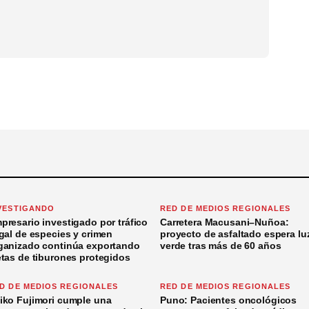
VESTIGANDO
RED DE MEDIOS REGIONALES
presario investigado por tráfico
Carretera Macusani–Nuñoa:
egal de especies y crimen
proyecto de asfaltado espera lu
ganizado continúa exportando
verde tras más de 60 años
etas de tiburones protegidos
D DE MEDIOS REGIONALES
RED DE MEDIOS REGIONALES
iko Fujimori cumple una
Puno: Pacientes oncológicos