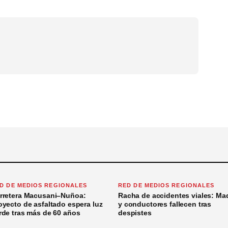
D DE MEDIOS REGIONALES
RED DE MEDIOS REGIONALES
rretera Macusani–Nuñoa:
Racha de accidentes viales: Ma
oyecto de asfaltado espera luz
y conductores fallecen tras
rde tras más de 60 años
despistes