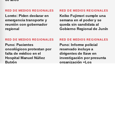
RED DE MEDIOS REGIONALES
RED DE MEDIOS REGIONALES
Loreto: Piden declarar en
Keiko Fujimori cumple una
emergencia transporte y
semana en el poder y se
reunión con gobernador
queda sin candidata al
regional
Gobierno Regional de Junín
RED DE MEDIOS REGIONALES
RED DE MEDIOS REGIONALES
Puno: Pacientes
Puno: Informe policial
oncológicos protestan por
reservado incluye a
falta de médico en el
dirigentes de Ilave en
Hospital Manuel Núñez
investigación por presunta
Butrón
organización «Los
Azuzadores del Sur»
×
Inicio
Investigación
Investigando
Publicidad
Medio Ambiente