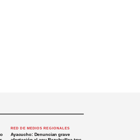
RED DE MEDIOS REGIONALES
to
Ayacucho: Denuncian grave
s
afectación al apu Razuhuillca tras