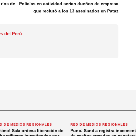
 ríos de
Policías en actividad serían dueños de empresa
que reclutó a los 13 asesinados en Pataz
s del Perú
D DE MEDIOS REGIONALES
RED DE MEDIOS REGIONALES
ltimo! Sala ordena liberación de
Puno: Sandia registra incremen
ho militares investigados por
de asaltos armados en carretera