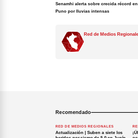
Senamhi alerta sobre crecida récord en
Puno por lluvias intensas
Red de Medios Regionale
Recomendado
RED DE MEDIOS REGIONALES
RE
Actualización | Suben a siete los
¡Ú
heridos por sismo de 5.0 en Junín
oc