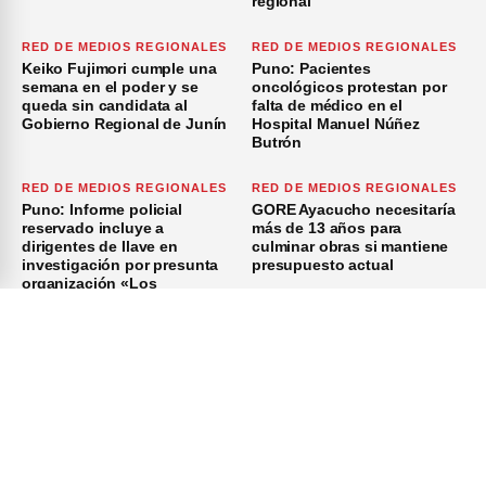
regional
RED DE MEDIOS REGIONALES
RED DE MEDIOS REGIONALES
Keiko Fujimori cumple una
Puno: Pacientes
semana en el poder y se
oncológicos protestan por
queda sin candidata al
falta de médico en el
Gobierno Regional de Junín
Hospital Manuel Núñez
Butrón
RED DE MEDIOS REGIONALES
RED DE MEDIOS REGIONALES
Puno: Informe policial
GORE Ayacucho necesitaría
reservado incluye a
más de 13 años para
dirigentes de Ilave en
culminar obras si mantiene
investigación por presunta
presupuesto actual
organización «Los
Azuzadores del Sur»
×
Inicio
Investigación
Investigando
Publicidad
Medio Ambiente