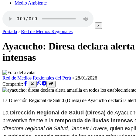
Medio Ambiente
×
Portada
›
Red de Medios Regionales
Ayacucho: Diresa declara alerta 
intensas
Red de Medios Regionales del Perú
•
28/01/2026
Compartir:
La Dirección Regional de Salud (Diresa) de Ayacucho declaró la alerta
La
Dirección Regional de Salud (Diresa)
de Ayacucho
preventiva frente a la
temporada de lluvias intensas
q
directora regional de Salud, Jannett Lovera
, quien exp