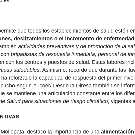
bles.
lla permite que todos los establecimientos de salud esté
ones, deslizamientos o el incremento de enfermedad
 también
actividades preventivas y de promoción de la sa
a con
brigadistas de respuesta inmediata, personal de inm
n con los centros y puestos de salud. Estas labores in
cticas saludables
. Asimismo, recordó que durante las llu
e ha reforzado la capacidad de respuesta del primer nive
yacucho-segun-el-coer/ Desde la Diresa también se infor
 se mantiene una articulación constante entre los difere
 de Salud para situaciones de riesgo climático
, vigentes 
NTIVAS
 Mollepata, destacó la importancia de una
alimentación