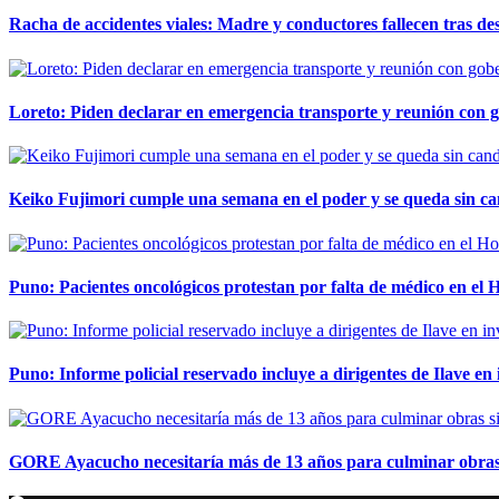
Racha de accidentes viales: Madre y conductores fallecen tras des
Loreto: Piden declarar en emergencia transporte y reunión con 
Keiko Fujimori cumple una semana en el poder y se queda sin ca
Puno: Pacientes oncológicos protestan por falta de médico en e
Puno: Informe policial reservado incluye a dirigentes de Ilave e
GORE Ayacucho necesitaría más de 13 años para culminar obras 