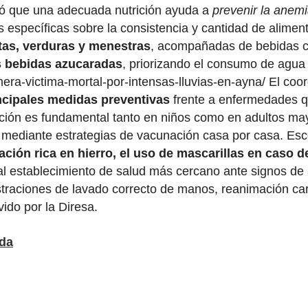
có que una adecuada nutrición ayuda a
prevenir la anemi
 específicas sobre la consistencia y cantidad de alimen
utas, verduras y menestras
, acompañadas de bebidas cít
as bebidas azucaradas
, priorizando el consumo de agua 
era-victima-mortal-por-intensas-lluvias-en-ayna/ El coo
ncipales medidas preventivas
frente a enfermedades q
ción es fundamental tanto en niños como en adultos ma
o mediante estrategias de vacunación casa por casa. Es
ción rica en hierro, el uso de mascarillas en caso d
al establecimiento de salud más cercano ante signos de a
mostraciones de lavado correcto de manos, reanimación c
ido por la Diresa.
ada