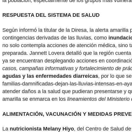
la población, especialmente de los grupos más vulnera
RESPUESTA DEL SISTEMA DE SALUD
Según informó la titular de la Diresa, la alerta amari
contingencias derivadas de las lluvias, como
inundaci
no solo contempla acciones de atención médica, sino
preparada. Jannett Lovera detalló que la región cuent
ya se encuentran desplegando acciones en coordinació
casos, campañas informativas y fortalecimiento de prá
agudas y las enfermedades diarreicas
, por lo que s
familias-damnificadas-dejan-las-lluvias-intensas-en-a
atender daños a la salud que pudieran presentarse y que
amarilla se enmarca en los
lineamientos del Ministerio
ALIMENTACIÓN, VACUNACIÓN Y MEDIDAS PREVE
La
nutricionista Melany Hiyo
, del Centro de Salud de